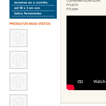
COLHERIM FOLHA OLIVA
torneiras wc e cozinha
FT13270
wd 40 e 3 em uno
FT13260
bahco ferramentas
PRODUTOS MAIS VISTOS