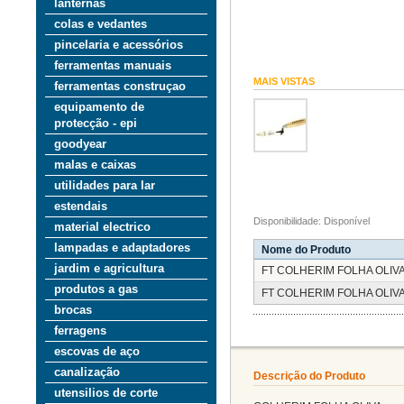
lanternas
colas e vedantes
pincelaria e acessórios
ferramentas manuais
MAIS VISTAS
ferramentas construçao
equipamento de
protecção - epi
goodyear
malas e caixas
utilidades para lar
estendais
Disponibilidade: Disponível
material electrico
lampadas e adaptadores
Nome do Produto
jardim e agricultura
FT COLHERIM FOLHA OLIV
produtos a gas
FT COLHERIM FOLHA OLIV
brocas
ferragens
escovas de aço
canalização
Descrição do Produto
utensilios de corte