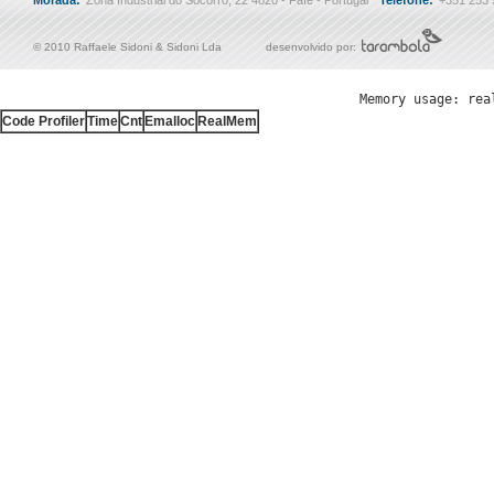
© 2010 Raffaele Sidoni & Sidoni Lda
desenvolvido por:
Memory usage: rea
Code Profiler
Time
Cnt
Emalloc
RealMem