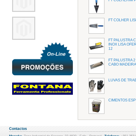
FT COLHER LIS
FT PALUSTRA C
INOX LISA OFE
12
FT PALUSTRA 2
CABO MADEIRA
LUVAS DE TRA
CIMENTOS ESP
Contactos
Morada:
Zona Industrial do Socorro, 22 4820 - Fafe - Portugal
Telefone:
+351 253