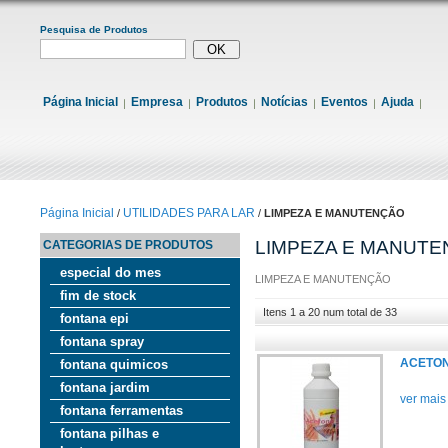
Pesquisa de Produtos
Página Inicial
Empresa
Produtos
Notícias
Eventos
Ajuda
Página Inicial
UTILIDADES PARA LAR
/
/
LIMPEZA E MANUTENÇÃO
LIMPEZA E MANUT
CATEGORIAS DE PRODUTOS
especial do mes
LIMPEZA E MANUTENÇÃO
fim de stock
Itens 1 a 20 num total de 33
fontana epi
fontana spray
ACETON
fontana quimicos
fontana jardim
ver mais
fontana ferramentas
fontana pilhas e