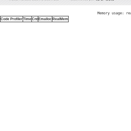
Memory usage: re
Code Profiler
Time
Cnt
Emalloc
RealMem