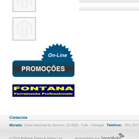
Contactos
Morada:
Zona Industrial do Socorro, 22 4820 - Fafe - Portugal
Telefone:
+351 253
© 2010 Raffaele Sidoni & Sidoni Lda
desenvolvido por: