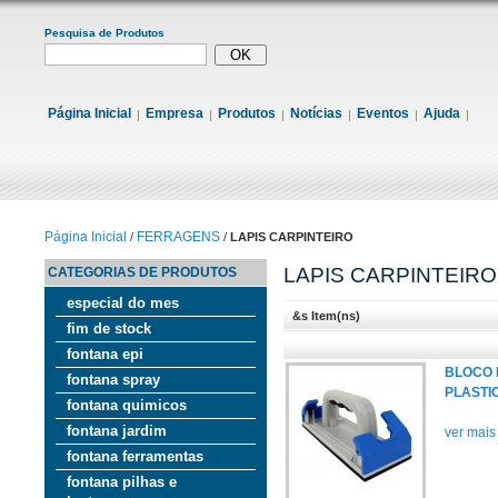
Pesquisa de Produtos
Página Inicial
Empresa
Produtos
Notícias
Eventos
Ajuda
Página Inicial
FERRAGENS
/
/
LAPIS CARPINTEIRO
LAPIS CARPINTEIRO
CATEGORIAS DE PRODUTOS
especial do mes
&s Item(ns)
fim de stock
fontana epi
BLOCO 
fontana spray
PLASTI
fontana quimicos
fontana jardim
ver mais
fontana ferramentas
fontana pilhas e