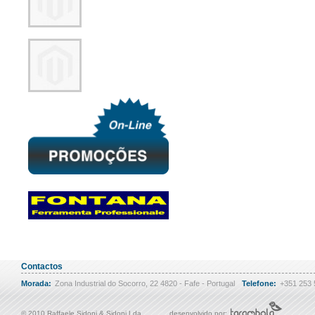
Contactos
Morada:
Zona Industrial do Socorro, 22 4820 - Fafe - Portugal
Telefone:
+351 253
© 2010 Raffaele Sidoni & Sidoni Lda
desenvolvido por: