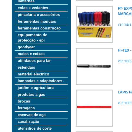
lanternas
colas e vedantes
FT- EXP
MARCA
pincelaria e acessórios
ferramentas manuais
ver mais
ferramentas construçao
equipamento de
protecção - epi
goodyear
HI-TEX
malas e caixas
utilidades para lar
ver mais
estendais
material electrico
lampadas e adaptadores
jardim e agricultura
LÁPIS 
produtos a gas
brocas
ver mais
ferragens
escovas de aço
canalização
utensilios de corte