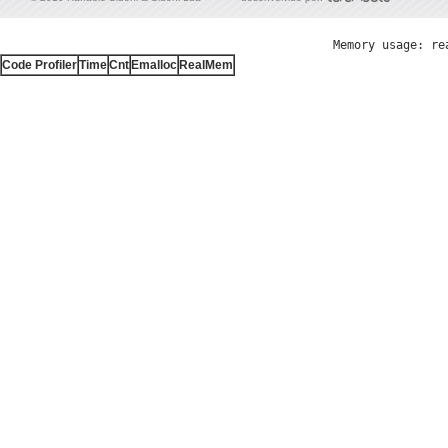
Memory usage: re
Code Profiler
Time
Cnt
Emalloc
RealMem