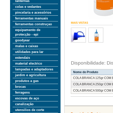
lanternas
colas e vedantes
pincelaria e acessórios
ferramentas manuais
MAIS VISTAS
ferramentas construçao
equipamento de
protecção - epi
goodyear
malas e caixas
utilidades para lar
estendais
Disponibilidade: Di
material electrico
lampadas e adaptadores
Nome do Produto
jardim e agricultura
COLA BRANCA 125gr COM 
produtos a gas
COLA BRANCA 250gr COM 
brocas
COLA BRANCA 500gr COM 
ferragens
escovas de aço
canalização
utensilios de corte