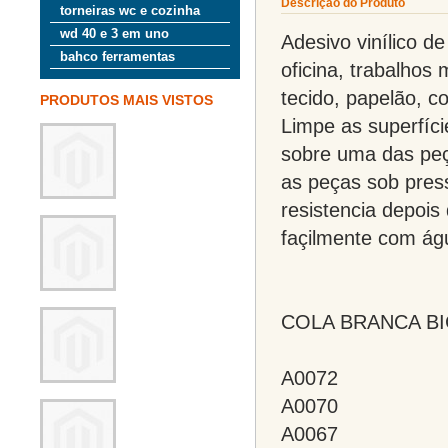
Descrição do Produto
torneiras wc e cozinha
wd 40 e 3 em uno
Adesivo vinílico de
bahco ferramentas
oficina, trabalho
tecido, papelão, co
PRODUTOS MAIS VISTOS
Limpe as superfíc
sobre uma das peç
as peças sob pres
resistencia depois
façilmente com ág
COLA BRANCA B
A0072
A0070
A0067