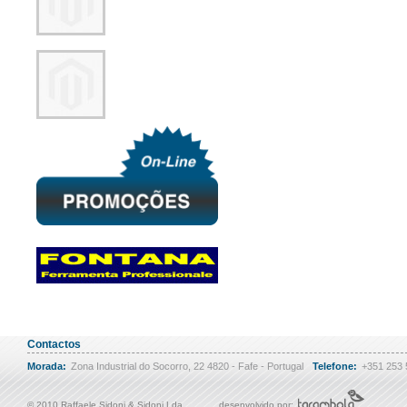
Contactos
Morada:
Zona Industrial do Socorro, 22 4820 - Fafe - Portugal
Telefone:
+351 253
© 2010 Raffaele Sidoni & Sidoni Lda
desenvolvido por: