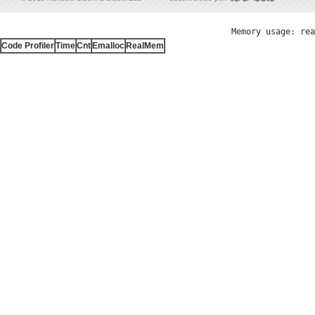
Memory usage: rea
Code Profiler
Time
Cnt
Emalloc
RealMem