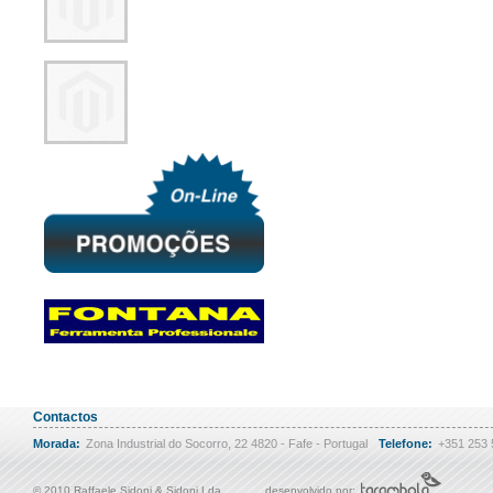
Contactos
Morada:
Zona Industrial do Socorro, 22 4820 - Fafe - Portugal
Telefone:
+351 253
© 2010 Raffaele Sidoni & Sidoni Lda
desenvolvido por: