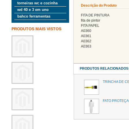
torneiras wc e cozinha
Descrição do Produto
wd 40 e 3 em uno
FITA DE PINTURA
bahco ferramentas
fita de pintor
FITA PAPEL
PRODUTOS MAIS VISTOS
A0360
A0361
A0362
A0363
PRODUTOS RELACIONADOS
TRINCHA DE C
FATO PROTEÇA