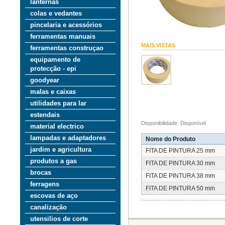
lanternas
colas e vedantes
pincelaria e acessórios
ferramentas manuais
MAIS VISTAS
ferramentas construçao
equipamento de
protecção - epi
goodyear
malas e caixas
utilidades para lar
estendais
Disponibilidade: Disponível
material electrico
lampadas e adaptadores
Nome do Produto
jardim e agricultura
FITA DE PINTURA 25 mm
produtos a gas
FITA DE PINTURA 30 mm
brocas
FITA DE PINTURA 38 mm
ferragens
FITA DE PINTURA 50 mm
escovas de aço
canalização
utensilios de corte