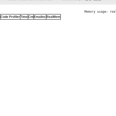
Memory usage: rea
Code Profiler
Time
Cnt
Emalloc
RealMem