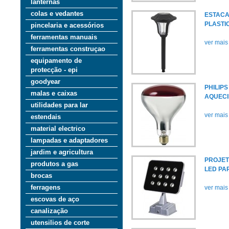
lanternas
colas e vedantes
ESTACA
PLASTI
pincelaria e acessórios
ferramentas manuais
ver mais
ferramentas construçao
equipamento de
protecção - epi
goodyear
PHILIP
malas e caixas
AQUECI
utilidades para lar
ver mais
estendais
material electrico
lampadas e adaptadores
jardim e agricultura
PROJET
produtos a gas
LED PA
brocas
ferragens
ver mais
escovas de aço
canalização
utensilios de corte