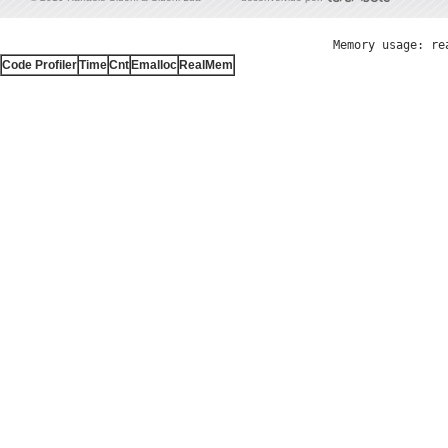
Memory usage: re
Code Profiler
Time
Cnt
Emalloc
RealMem