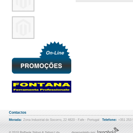
Contactos
Morada:
Zona Industrial do Socorro, 22 4820 - Fafe - Portugal
Telefone:
+351 253
© 2010 Raffaele Sidoni & Sidoni Lda
desenvolvido por: