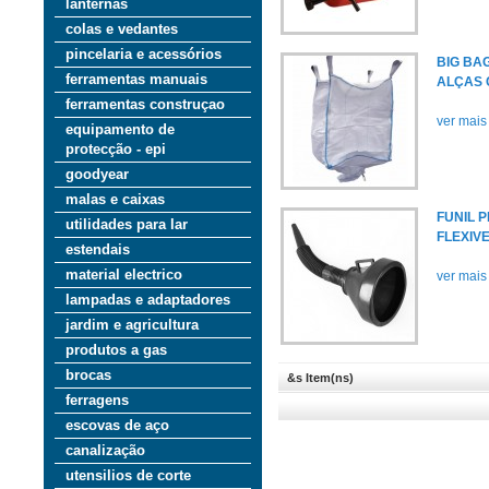
lanternas
colas e vedantes
pincelaria e acessórios
BIG BAG
ferramentas manuais
ALÇAS
ferramentas construçao
ver mais
equipamento de
protecção - epi
goodyear
malas e caixas
FUNIL 
utilidades para lar
FLEXIV
estendais
material electrico
ver mais
lampadas e adaptadores
jardim e agricultura
produtos a gas
brocas
&s Item(ns)
ferragens
escovas de aço
canalização
utensilios de corte