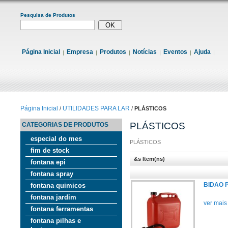
Pesquisa de Produtos
Página Inicial
Empresa
Produtos
Notícias
Eventos
Ajuda
Página Inicial
UTILIDADES PARA LAR
/
/
PLÁSTICOS
PLÁSTICOS
CATEGORIAS DE PRODUTOS
especial do mes
PLÁSTICOS
fim de stock
&s Item(ns)
fontana epi
fontana spray
BIDAO 
fontana quimicos
fontana jardim
ver mais
fontana ferramentas
fontana pilhas e