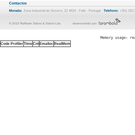
Contactos
Morada:
Zona Industrial do Socorro, 22 4820 - Fafe - Portugal
Telefone:
+351 253
© 2010 Raffaele Sidoni & Sidoni Lda
desenvolvido por:
Memory usage: re
Code Profiler
Time
Cnt
Emalloc
RealMem