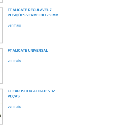
FT ALICATE REGULAVEL 7
POSIÇÕES VERMELHO 250MM
ver mais
FT ALICATE UNIVERSAL
ver mais
FT EXPOSITOR ALICATES 32
PEÇAS
ver mais