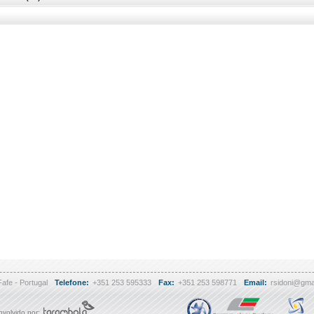
Fafe - Portugal
Telefone:
+351 253 595333
Fax:
+351 253 598771
Email:
rsidoni@gma
volvido por: