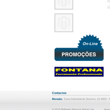
Contactos
Morada:
Zona Industrial do Socorro, 22 4820 - 
© 2010 Raffaele Sidoni & Sidoni Lda
desen