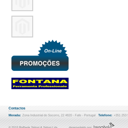
Contactos
Morada:
Zona Industrial do Socorro, 22 4820 - Fafe - Portugal
Telefone:
+351 253
© 2010 Raffaele Sidoni & Sidoni Lda
desenvolvido por: