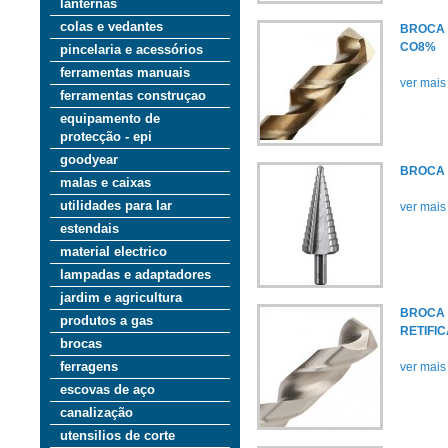
lanternas
colas e vedantes
BROCA 
CO8%
pincelaria e acessórios
ferramentas manuais
ver mais
ferramentas construçao
equipamento de
protecção - epi
goodyear
BROCA
malas e caixas
utilidades para lar
ver mais
estendais
material electrico
lampadas e adaptadores
jardim e agricultura
BROCA
produtos a gas
RETIFI
brocas
ferragens
ver mais
escovas de aço
canalização
utensilios de corte