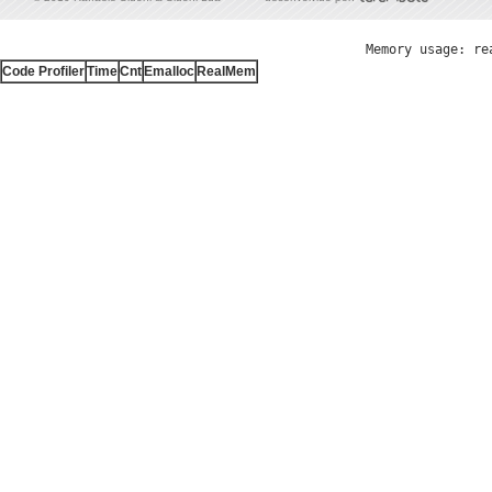
Memory usage: re
Code Profiler
Time
Cnt
Emalloc
RealMem