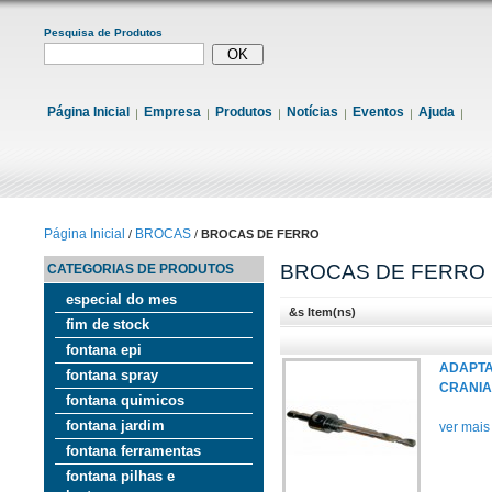
Pesquisa de Produtos
Página Inicial
Empresa
Produtos
Notícias
Eventos
Ajuda
Página Inicial
BROCAS
/
/
BROCAS DE FERRO
BROCAS DE FERRO
CATEGORIAS DE PRODUTOS
especial do mes
&s Item(ns)
fim de stock
fontana epi
ADAPT
fontana spray
CRANI
fontana quimicos
fontana jardim
ver mais
fontana ferramentas
fontana pilhas e