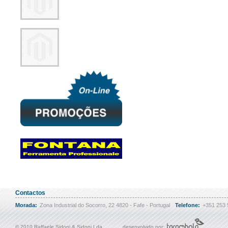
Contactos
Morada:
Zona Industrial do Socorro, 22 4820 - Fafe - Portugal
Telefone:
+351 253
© 2010 Raffaele Sidoni & Sidoni Lda
desenvolvido por: