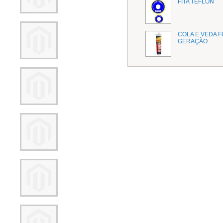
FITA TEFLON
COLA E VEDA 
GERAÇÃO