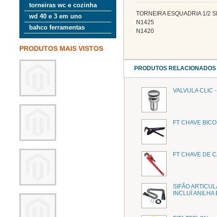
torneiras wc e cozinha
TORNEIRA ESQUADRIA 1/2 S
wd 40 e 3 em uno
N1425
bahco ferramentas
N1420
PRODUTOS MAIS VISTOS
PRODUTOS RELACIONADOS
VALVULA CLIC 
FT CHAVE BICO
FT CHAVE DE 
SIFÃO ARTICU
INCLUÍ ANILHA