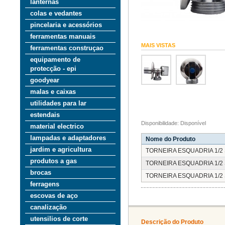
lanternas
colas e vedantes
pincelaria e acessórios
ferramentas manuais
MAIS VISTAS
ferramentas construçao
equipamento de
protecção - epi
goodyear
malas e caixas
utilidades para lar
estendais
Disponibilidade: Disponível
material electrico
lampadas e adaptadores
Nome do Produto
jardim e agricultura
TORNEIRA ESQUADRIA 1/2 
produtos a gas
TORNEIRA ESQUADRIA 1/2 
brocas
TORNEIRA ESQUADRIA 1/2 
ferragens
escovas de aço
canalização
utensilios de corte
Descrição do Produto