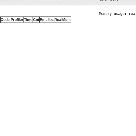
Memory usage: rea
Code Profiler
Time
Cnt
Emalloc
RealMem