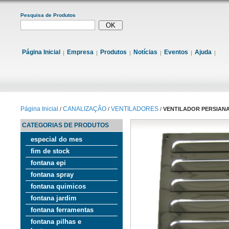
Pesquisa de Produtos
Página Inicial
Empresa
Produtos
Notícias
Eventos
Ajuda
Página Inicial
CANALIZAÇÃO
VENTILADORES
/
/
/
VENTILADOR PERSIANA
CATEGORIAS DE PRODUTOS
especial do mes
fim de stock
fontana epi
fontana spray
fontana quimicos
fontana jardim
fontana ferramentas
fontana pilhas e