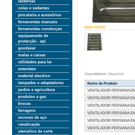
lanternas
colas e vedantes
pincelaria e acessórios
ferramentas manuais
MAIS VISTAS
ferramentas construçao
equipamento de
protecção - epi
goodyear
malas e caixas
utilidades para lar
estendais
Disponibilidade: Disponível
material electrico
lampadas e adaptadores
Nome do Produto
jardim e agricultura
VENTILADOR PERSIANA E
produtos a gas
VENTILADOR PERSIANA E
brocas
VENTILADOR PERSIANA E
ferragens
VENTILADOR PERSIANA E
escovas de aço
VENTILADOR PERSIANA E
canalização
VENTILADOR PERSIANA E
utensilios de corte