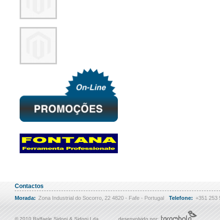
Contactos
Morada:
Zona Industrial do Socorro, 22 4820 - Fafe - Portugal
Telefone:
+351 253
© 2010 Raffaele Sidoni & Sidoni Lda
desenvolvido por: