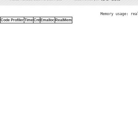
Memory usage: rea
Code Profiler
Time
Cnt
Emalloc
RealMem