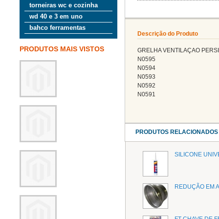
torneiras wc e cozinha
wd 40 e 3 em uno
bahco ferramentas
Descrição do Produto
PRODUTOS MAIS VISTOS
GRELHA VENTILAÇAO PERSI
N0595
N0594
N0593
N0592
N0591
PRODUTOS RELACIONADOS
SILICONE UNI
REDUÇÃO EM A
FT CHAVE DE F