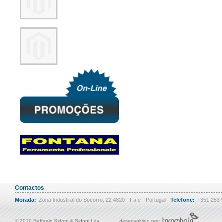
Contactos
Morada:
Zona Industrial do Socorro, 22 4820 - Fafe - Portugal
Telefone:
+351 253
© 2010 Raffaele Sidoni & Sidoni Lda
desenvolvido por: