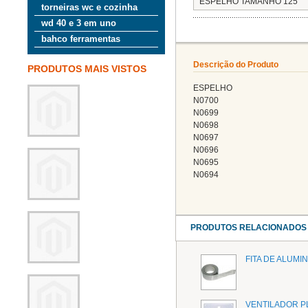
ESPELHO TAMANHO 125
torneiras wc e cozinha
wd 40 e 3 em uno
bahco ferramentas
Descrição do Produto
PRODUTOS MAIS VISTOS
ESPELHO
N0700
N0699
N0698
N0697
N0696
N0695
N0694
PRODUTOS RELACIONADOS
FITA DE ALUMIN
VENTILADOR P