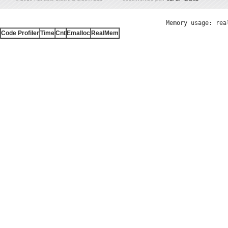
Memory usage: rea
Code Profiler
Time
Cnt
Emalloc
RealMem