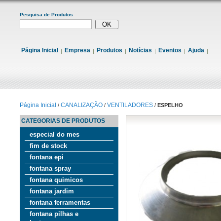
Pesquisa de Produtos
Página Inicial
Empresa
Produtos
Notícias
Eventos
Ajuda
Página Inicial
CANALIZAÇÃO
VENTILADORES
/
/
/
ESPELHO
CATEGORIAS DE PRODUTOS
especial do mes
fim de stock
fontana epi
fontana spray
fontana quimicos
fontana jardim
fontana ferramentas
fontana pilhas e