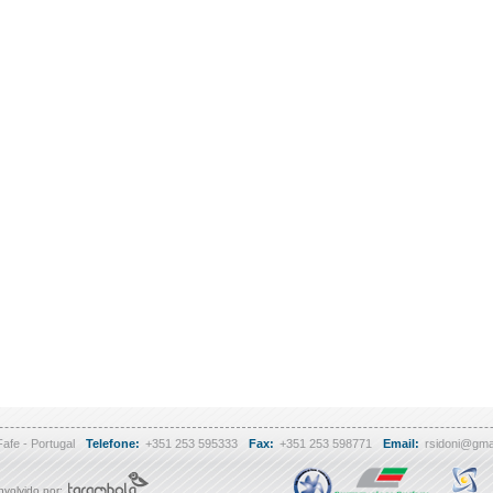
Fafe - Portugal
Telefone:
+351 253 595333
Fax:
+351 253 598771
Email:
rsidoni@gma
volvido por: