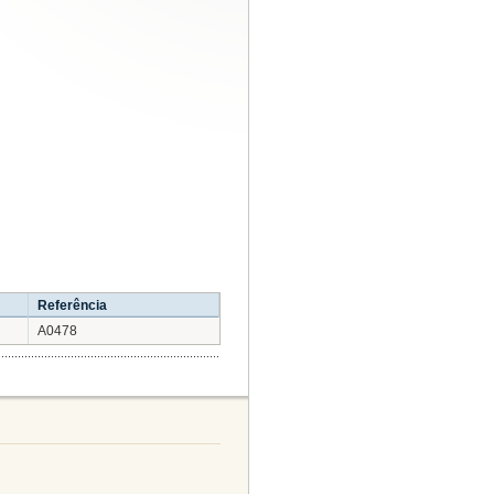
Referência
A0478