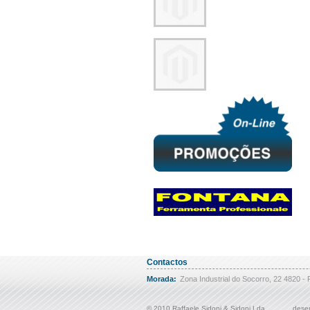
Contactos
Morada:
Zona Industrial do Socorro, 22 4820 - 
© 2010 Raffaele Sidoni & Sidoni Lda
desen