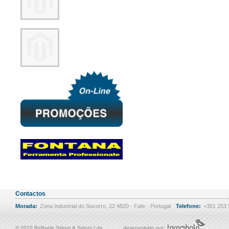
Contactos
Morada:
Zona Industrial do Socorro, 22 4820 - Fafe - Portugal
Telefone:
+351 253
© 2010 Raffaele Sidoni & Sidoni Lda
desenvolvido por: