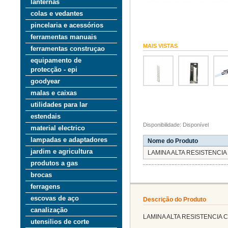
lanternas
colas e vedantes
pincelaria e acessórios
ferramentas manuais
MAIS VISTAS
ferramentas construçao
equipamento de
protecção - epi
goodyear
malas e caixas
utilidades para lar
estendais
Disponibilidade: Disponível
material electrico
lampadas e adaptadores
Nome do Produto
jardim e agricultura
LAMINA ALTA RESISTENCI
produtos a gas
brocas
ferragens
escovas de aço
Descrição do Produto
canalização
LAMINA ALTA RESISTENCIA
utensilios de corte