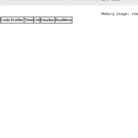
Memory usage: rea
Code Profiler
Time
Cnt
Emalloc
RealMem