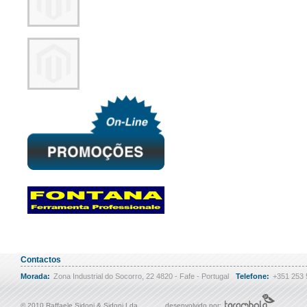
Contactos
Morada:
Zona Industrial do Socorro, 22 4820 - Fafe - Portugal
Telefone:
+351 253
© 2010 Raffaele Sidoni & Sidoni Lda
desenvolvido por: