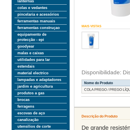
lanternas
colas e vedantes
pincelaria e acessórios
ferramentas manuais
MAIS VISTAS
ferramentas construçao
equipamento de
protecção - epi
goodyear
malas e caixas
utilidades para lar
estendais
Disponibilidade: Di
material electrico
lampadas e adaptadores
Nome do Produto
jardim e agricultura
COLA PREGO / PREGO LÍQ
produtos a gas
brocas
ferragens
escovas de aço
Descrição do Produto
canalização
De grande resistén
utensilios de corte