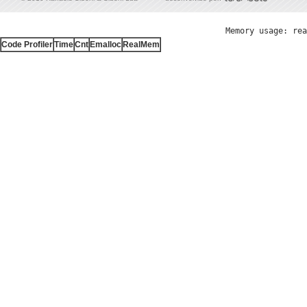
Memory usage: rea
Code Profiler
Time
Cnt
Emalloc
RealMem