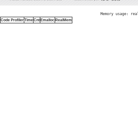
Memory usage: rea
Code Profiler
Time
Cnt
Emalloc
RealMem