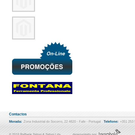
Contactos
Morada:
Zona Industrial do Socorro, 22 4820 - Fafe - Portugal
Telefone:
+351 253
© 2010 Raffaele Sidoni & Sidoni Lda
desenvolvido por: