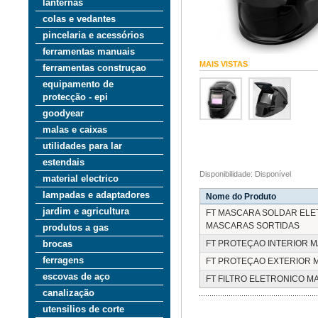
lanternas
colas e vedantes
pincelaria e acessórios
ferramentas manuais
MAIS VISTAS
ferramentas construçao
equipamento de
protecção - epi
goodyear
malas e caixas
utilidades para lar
estendais
Disponibilidade: Disponível
material electrico
lampadas e adaptadores
Nome do Produto
jardim e agricultura
FT MASCARA SOLDAR ELE
MASCARAS SORTIDAS
produtos a gas
brocas
FT PROTEÇAO INTERIOR 
ferragens
FT PROTEÇAO EXTERIOR 
escovas de aço
FT FILTRO ELETRONICO 
canalização
utensilios de corte