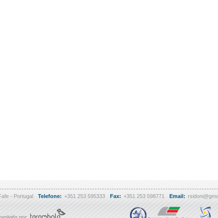
Fafe - Portugal
Telefone:
+351 253 595333
Fax:
+351 253 598771
Email:
rsidoni@gma
volvido por: