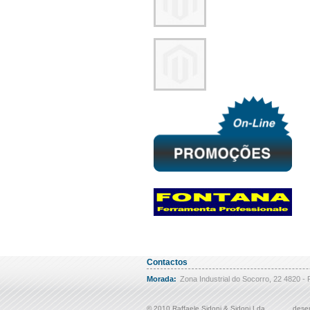
Contactos
Morada:
Zona Industrial do Socorro, 22 4820 - 
© 2010 Raffaele Sidoni & Sidoni Lda
desen