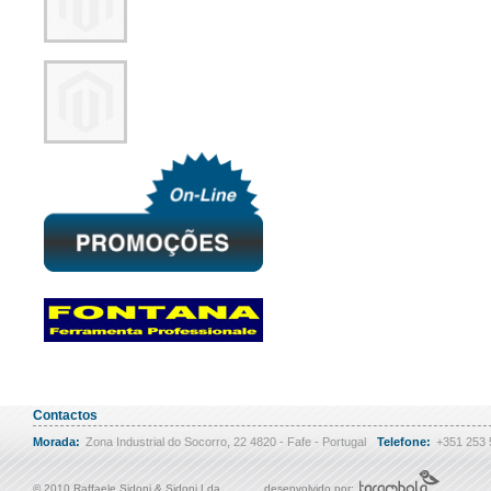
Contactos
Morada:
Zona Industrial do Socorro, 22 4820 - Fafe - Portugal
Telefone:
+351 253
© 2010 Raffaele Sidoni & Sidoni Lda
desenvolvido por: