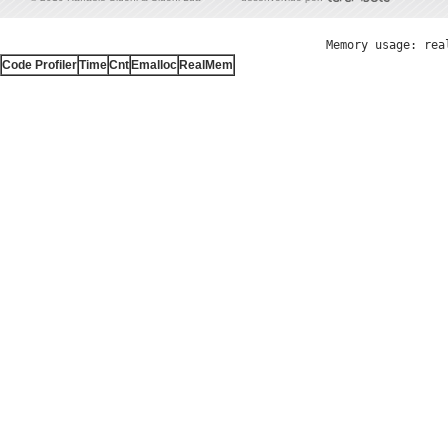
Memory usage: rea
Code Profiler
Time
Cnt
Emalloc
RealMem