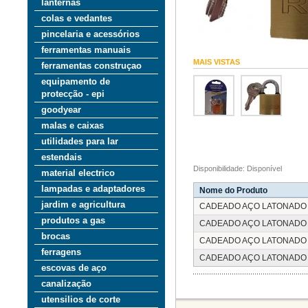
lanternas
colas e vedantes
pincelaria e acessórios
ferramentas manuais
MAIS VISTAS
ferramentas construçao
equipamento de
protecção - epi
goodyear
malas e caixas
utilidades para lar
estendais
Disponibilidade: Disponível
material electrico
lampadas e adaptadores
Nome do Produto
jardim e agricultura
CADEADO AÇO LATONADO
produtos a gas
CADEADO AÇO LATONADO
brocas
CADEADO AÇO LATONADO
ferragens
CADEADO AÇO LATONADO
escovas de aço
canalização
utensilios de corte