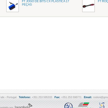
FT JOGO DE BITS CX PLASTICA 17
FT RO
PEÇAS
Fafe - Portugal
Telefone:
+351 253 595333
Fax:
+351 253 598771
Email:
rsidoni@gma
volvido por: