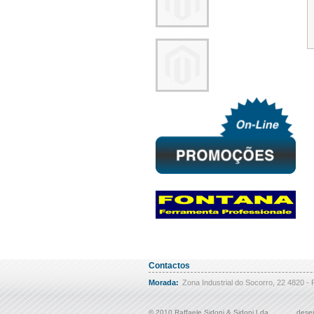
Contactos
Morada:
Zona Industrial do Socorro, 22 4820 - 
© 2010 Raffaele Sidoni & Sidoni Lda
desen