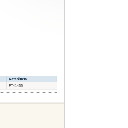
Referência
FT41455