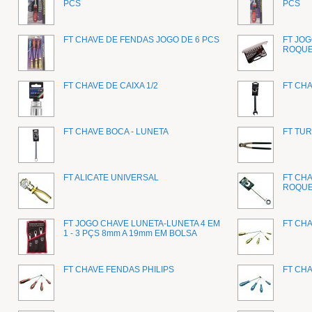
PCS
PCS
FT CHAVE DE FENDAS JOGO DE 6 PCS
FT JOG
ROQUE
FT CHAVE DE CAIXA 1/2
FT CH
FT CHAVE BOCA - LUNETA
FT TU
FT ALICATE UNIVERSAL
FT CHA
ROQUE
FT JOGO CHAVE LUNETA-LUNETA 4 EM
FT CH
1 - 3 PÇS 8mm A 19mm EM BOLSA
FT CHAVE FENDAS PHILIPS
FT CHA