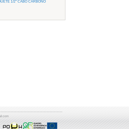
QUETE 1/2" CABO CARBONO
il.com