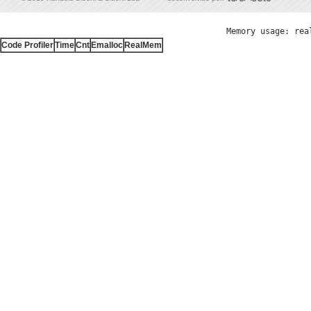
Memory usage: rea
Code Profiler
Time
Cnt
Emalloc
RealMem