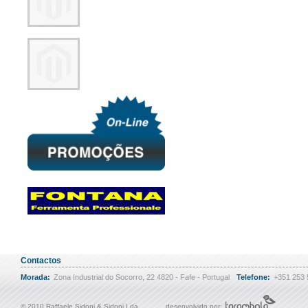
Contactos
Morada:
Zona Industrial do Socorro, 22 4820 - Fafe - Portugal
Telefone:
+351 253
© 2010 Raffaele Sidoni & Sidoni Lda
desenvolvido por: