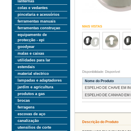
lanternas
colas e vedantes
pincelaria e acessórios
ferramentas manuais
MAIS VISTAS
ferramentas construçao
equipamento de
protecção - epi
goodyear
malas e caixas
utilidades para lar
estendais
Disponibilidade: Disponível
material electrico
lampadas e adaptadores
Nome do Produto
jardim e agricultura
ESPELHO DE CHAVE EM IN
produtos a gas
ESPELHO DE CANHAO EM 
brocas
ferragens
escovas de aço
canalização
Descrição do Produto
utensilios de corte