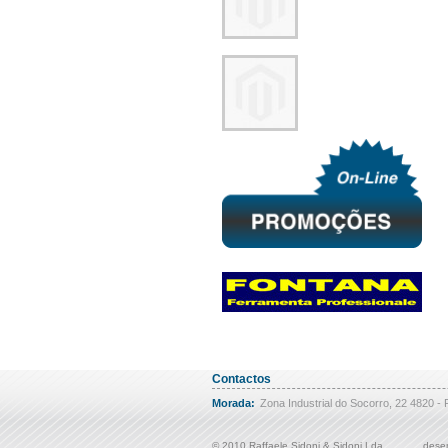
Contactos
Morada:
Zona Industrial do Socorro, 22 4820 - 
© 2010 Raffaele Sidoni & Sidoni Lda
desen