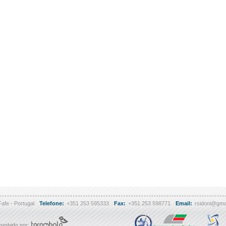
Fafe - Portugal
Telefone:
+351 253 595333
Fax:
+351 253 598771
Email:
rsidoni@gma
volvido por: