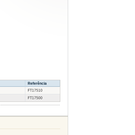
Referência
FT17510
FT17500