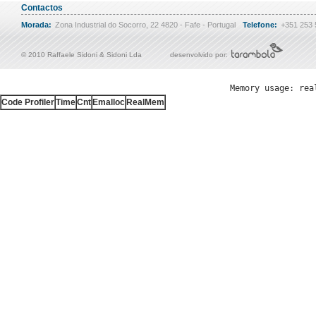
Contactos
Morada:
Zona Industrial do Socorro, 22 4820 - Fafe - Portugal
Telefone:
+351 253
© 2010 Raffaele Sidoni & Sidoni Lda
desenvolvido por:
Memory usage: rea
Code Profiler
Time
Cnt
Emalloc
RealMem