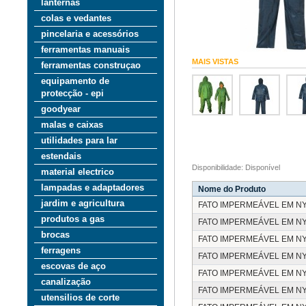
lanternas
colas e vedantes
pincelaria e acessórios
ferramentas manuais
MAIS VISTAS
ferramentas construçao
equipamento de
protecção - epi
goodyear
malas e caixas
utilidades para lar
estendais
Disponibilidade: Disponível
material electrico
lampadas e adaptadores
Nome do Produto
jardim e agricultura
FATO IMPERMEÁVEL EM N
produtos a gas
FATO IMPERMEÁVEL EM N
brocas
FATO IMPERMEÁVEL EM N
ferragens
FATO IMPERMEÁVEL EM N
escovas de aço
FATO IMPERMEÁVEL EM N
canalização
FATO IMPERMEÁVEL EM N
utensilios de corte