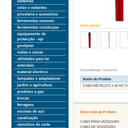
lanternas
colas e vedantes
pincelaria e acessórios
ferramentas manuais
MAIS VISTAS
ferramentas construçao
equipamento de
protecção - epi
goodyear
malas e caixas
utilidades para lar
estendais
Disponibilidade: Disponível
material electrico
lampadas e adaptadores
Nome do Produto
jardim e agricultura
CABO METALICO 1.40 MT 
produtos a gas
brocas
ferragens
escovas de aço
Descrição do Produto
canalização
CABO PARA VASSOURA
utensilios de corte
CABO DE VASSOURA