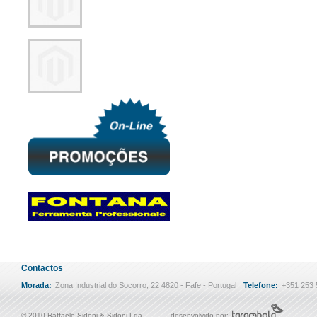
Contactos
Morada:
Zona Industrial do Socorro, 22 4820 - Fafe - Portugal
Telefone:
+351 253
© 2010 Raffaele Sidoni & Sidoni Lda
desenvolvido por: