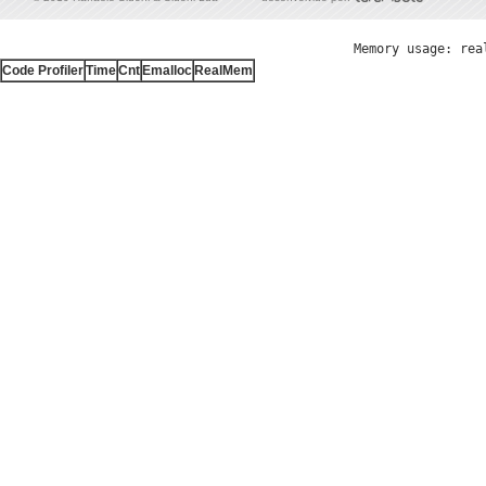
Memory usage: rea
Code Profiler
Time
Cnt
Emalloc
RealMem